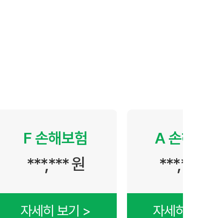
보험
A 손해보험
 원
***,*** 원
 >
자세히 보기 >
자