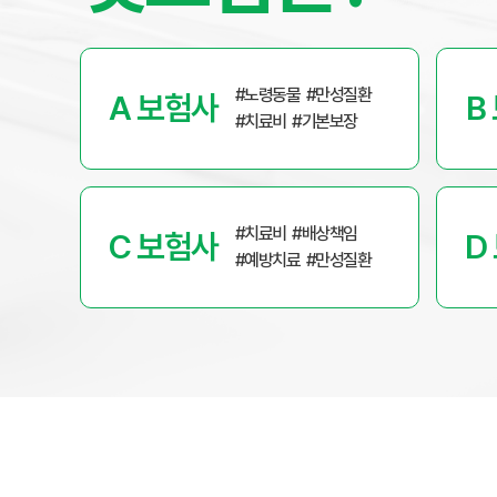
펫퍼민트, 이것이 궁금했어요.
메리츠화재펫퍼민트가 꼭 필요한 이유
예상치 못한 반려동물의 질병이나 상해로 인한 의료비와 경
#노령동물
#만성질환
A 보험사
B
#치료비
#기본보장
#치료비
#배상책임
C 보험사
D
#예방치료
#만성질환