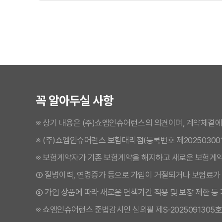
꼭 알아두실 사항
※ 상기 내용은 (주)쇼엠인슈어런스의 의견이며, 계약체결에
※ (주)쇼엠인슈어런스 보험대리점(등록번호 제20250300
※ 보험계약자가 기존 보험계약을 해지하고 새로운 보험계
① 질병이력, 연령증가 등으로 가입이 거절되거나 보험료가 
메리츠화재펫퍼민트 가입 시기
② 가입 상품에 따라 새로운 면책기간 적용 및 보장 제한 등
반려동물이 어리고 건강할 때, 큰 질병 이력 없이 미리 메
※ 쇼엠인슈어런스 준법감시인 심의필 제S-2025091305호 (202