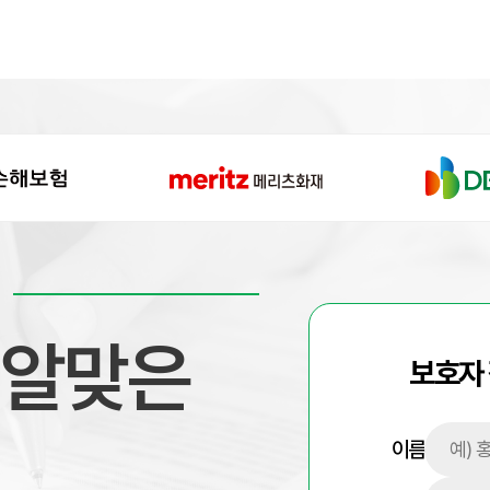
 알맞은
보호자
이름