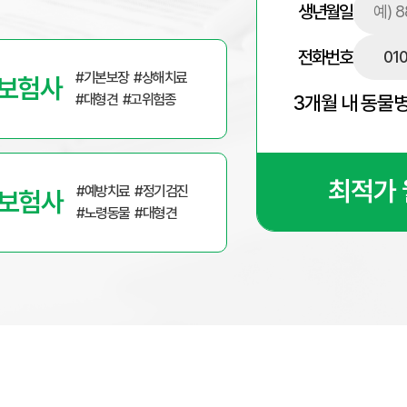
생년월일
전화번호
제적 부담을 줄이기 위해 메리츠화재펫퍼민트는 필수적인 동반자입니다.
#기본보장
#상해치료
 보험사
3개월 내 동물
#대형견
#고위험종
최적가 
#예방치료
#정기검진
 보험사
#노령동물
#대형견