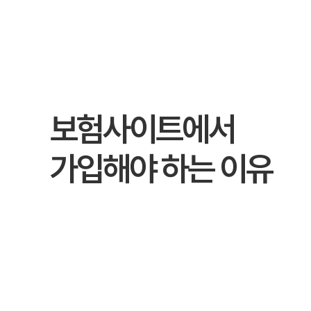
메리츠화재펫퍼민트 보장 범위 총정리
메리츠화재펫퍼민트는 질병 및 상해 치료비, 수술비, 입원비,
보험사이트에서
가입해야 하는 이유