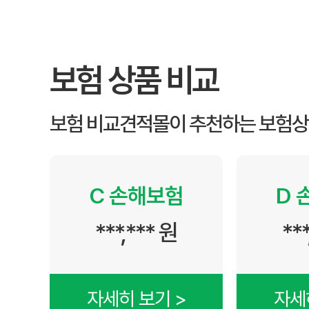
보험 상품 비교
보험 비교견적몰이 추천하는 보험상
메리츠화재펫퍼민트 갱신 시 보험료 인상 요인
반려동물의 나이 증가, 청구 이력, 손해율, 상품 구조 변경,
 손해보험
D 손해보험
**,*** 원
***,*** 원
세히 보기 >
자세히 보기 >